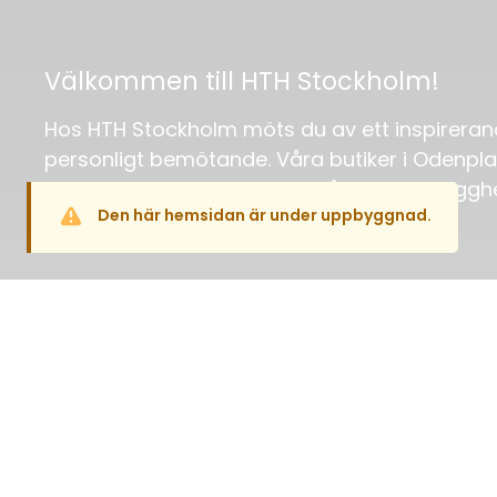
Välkommen till HTH Stockholm!
Hos HTH Stockholm möts du av ett inspirera
personligt bemötande. Våra butiker i Odenplan
till färdig montering. Vi tror på kvalitet, try
Den här hemsidan är under uppbyggnad.
Begär ett designmöte
Kontakta oss